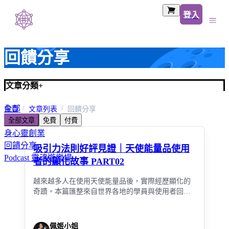
登入
回饋分享
文章分類
+
全部
首頁
文章列表
回饋分享
全部文章
免費
付費
吸引力法則
身心靈創業
回饋分享
吸引力法則好評見證｜天使能量品使用
Podcast 靈魂遊樂場
者的顯化故事 PART02
越來越多人在使用天使能量品後，實際經歷顯化的
奇蹟。本篇匯整來自世界各地的學員與使用者回
饋，揭示吸引力法則在日常生活中的真實運作。
佩姬小姐